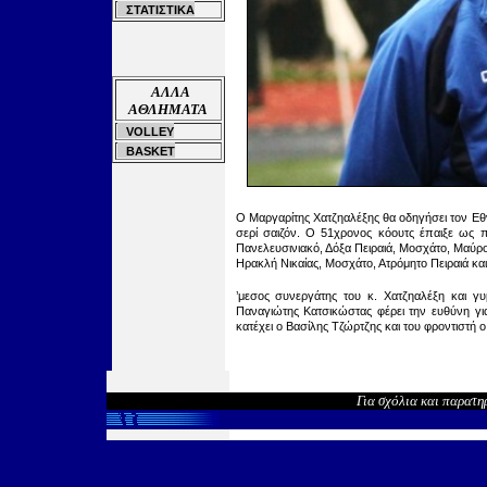
ΣΤΑΤΙΣΤΙΚΑ
ΑΛΛΑ
ΑΘΛΗΜΑΤΑ
VOLLEY
BASKET
O Μαργαρίτης Χατζηαλέξης θα οδηγήσει τον Εθνι
σερί σαιζόν. Ο 51χρονος
κόουτς
έπαιξε ως π
Πανελευσινιακό, Δόξα Πειραιά, Μοσχάτο, Μαύρο
Ηρακλή Νικαίας, Μοσχάτο, Ατρόμητο Πειραιά και
’μεσος συνεργάτης του κ. Χατζηαλέξη και γ
Παναγιώτης Κατσικώστας φέρει την ευθύνη γι
κατέχει ο Βασίλης Τζώρτζης και του φροντιστή 
Για σχόλια και παρατη