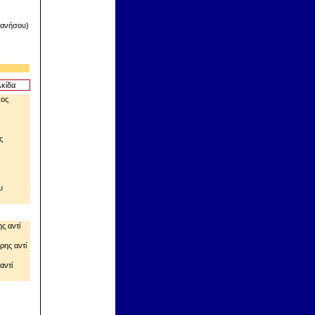
κανήσου)
κίδα
ος
ς
υ
ης
αντί
ρης
αντί
αντί