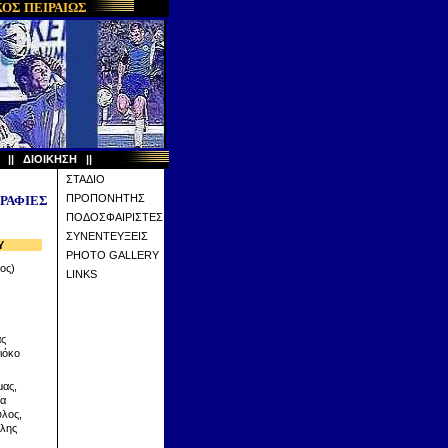
ΟΣ ΠΕΙΡΑΙΩΣ
Α
||
ΔΙΟΙΚΗΣΗ
||
ΣΤΑΔΙΟ
ΠΡΟΠΟΝΗΤΗΣ
ΡΑΦΙΕΣ
ΠΟΔΟΣΦΑΙΡΙΣΤΕΣ
ΣΥΝΕΝΤΕΥΞΕΙΣ
Υ
PHOTO GALLERY
λος)
LINKS
ας
ιόκο
μας,
βα
λος,
λης