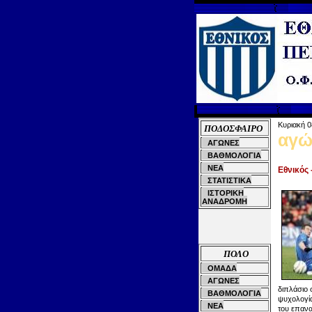
Κυριακή 0
ΠΟΔΟΣΦΑΙΡΟ
αγώ
ΑΓΩΝΕΣ
ΒΑΘΜΟΛΟΓΙΑ
ΝΕΑ
Εθνικός 
ΣΤΑΤΙΣΤΙΚΑ
ΙΣΤΟΡΙΚΗ
ΑΝΑΔΡΟΜΗ
ΠΟΛΟ
ΟΜΑΔΑ
ΑΓΩΝΕΣ
διπλάσιο 
ΒΑΘΜΟΛΟΓΙΑ
ψυχολογία
ΝΕΑ
του επανα