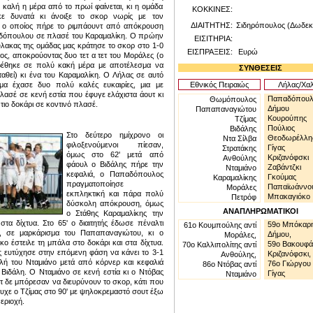
 καλή η μέρα από το πρωί φαίνεται, κι η ομάδα
ΚΟΚΚΙΝΕΣ:
ε δυνατά κι άνοιξε το σκορ νωρίς με τον
ΔΙΑΙΤΗΤΗΣ:
Σιδηρόπουλος (Δωδε
, ο οποίος πήρε το ριμπάουντ από απόκρουση
δόπουλου σε πλασέ του Καραμαλίκη. Ο πρώην
ΕΙΣΙΤΗΡΙΑ:
λακας της ομάδας μας κράτησε το σκορ στο 1-0
ΕΙΣΠΡΑΞΕΙΣ:
Ευρώ
ος, αποκρούοντας δυο τετ α τετ του Μοράλες (ο
ρέθηκε σε πολύ κακή μέρα
με αποτέλεσμα να
ΣΥΝΘΕΣΕΙΣ
τ
αθεί
) κι ένα του Καραμαλίκη. Ο Λήλας σε αυτό
ημα έχασε δυο πολύ καλές ευκαιρίες, μια με
Εθνικός Πειραιώς
Λήλας/Χαλ
λασέ σε κενή εστία που έφυγε ελάχιστα άουτ κι
Παπαδόπουλ
Θωμόπουλος
ντιο δοκάρι σε κοντινό πλασέ.
Δήμου
Παπαπαναγιώτου
Κουρούπης
Τζίμας
Πούλιος
Βιδάλης
Στο δεύτερο ημίχρονο οι
Θεοδωρέλλη
Ντα Σίλβα
φιλοξενούμενοι πίεσαν,
Γίγας
Στρατάκης
όμως στο 62
'
μετά από
Κριζανόφσκι
Ανθούλης
φάουλ ο Βιδάλης πήρε την
Ζαβάντζκι
Νταμιάνο
κεφαλιά, ο Παπαδόπουλος
Γκούμας
Καραμαλίκης
πραγματοποίησε
Παπαϊωάννο
Μοράλες
εκπληκτική και
πάρα
πολύ
Μπακαγιόκο
Πετρόφ
δύσκολη απόκρουση, όμως
ΑΝΑΠΛΗΡΩΜΑΤΙΚΟΙ
ο Στάθης
Καραμαλίκης την
στα δίχτυα. Στο 65
'
ο διαιτητής έδωσε πέναλτι
59
ο
Μπόκαρ
61
ο
Κουμπούλης
αντί
, σε μαρκάρισμα του Παπαπαναγιώτου, κι ο
Δήμου
,
Μοράλες
,
ο έστειλε τη μπάλα στο δοκάρι και στα δίχτυα.
59
ο
Βακουφά
70ο
Καλλιπολίτης
αντί
 ευτύχησε στην επόμενη φάση να κάνει το 3-1
Κριζανόφσκι
,
Ανθούλης
,
λή του
Νταμιάνο
μετά από κόρνερ και κεφαλιά
76
o
Γιώργου
8
6
o
Ντόβας
αντί
Βιδάλη. Ο Νταμιάνο σε κενή εστία κι ο Ντόβας
Γίγας
Νταμιάνο
τετ δε μπόρεσαν να διευρύνουν το σκορ, κάτι που
τυχε ο Τζίμας στο 90
'
με ψηλοκρεμαστό σουτ έξω
εριοχή.