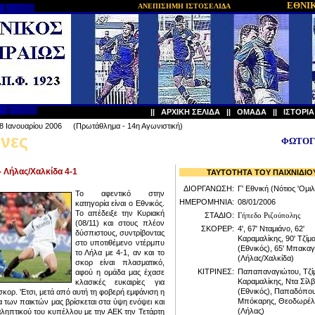
ΕΘΝΙΚ
ΑΝΕΠΙΣΗΜΗ ΙΣΤΟΣΕΛΙΔΑ
||
ΑΡΧΙΚΗ ΣΕΛΙΔΑ
||
ΟΜΑΔΑ
||
ΙΣΤΟΡΙ
8 Ιανουαρίου
200
6
(
Πρωτάθλημα -
14
η Αγωνιστική
)
νες
ΦΩΤΟΓ
-
Λήλας/Χαλκίδα 4
-
1
ΤΑΥΤΟΤΗΤΑ ΤΟΥ ΠΑΙΧΝΙΔΙΟ
ΔΙΟΡΓΑΝΩΣΗ:
Γ' Εθνική (Νότιος 'Ομι
To αφεντικό στην
ΗΜΕΡΟΜΗΝΙΑ:
08
/
01
/200
6
κατηγορία είναι ο Εθνικός.
Το απέδειξε
την Κυριακή
ΣΤΑΔΙΟ:
Γήπεδο Ριζούπολης
(08/11)
και στους πλέον
ΣΚΟΡΕΡ:
4
', 67' Νταμιάνο, 62'
δύσπιστους, συντρίβοντας
Καραμαλίκης, 90' Τζίμ
στο υποτιθέμενο ντέρμπυ
(Εθνικός), 65' Μπακαγ
το Λήλα με 4-1, αν και το
(Λήλας/Χαλκίδα)
σκορ είναι πλασματικό,
ΚΙΤΡΙΝΕΣ:
Παπαπαναγιώτου, Τζί
αφού η ομάδα μας έχασε
Καραμαλίκης, Ντα Σίλ
κλασικές ευκαιρίες για
(Εθνικός), Παπαδόπου
σκορ.
'Ε
τσι, μετά από αυτή τη φοβερή εμφάνιση η
Μπόκαρης, Θεοδωρέλ
 των παικτών μας βρίσκεται στα ύψη ενόψει και
(Λήλας)
ληπτικού του κυπέλλου με την ΑΕΚ την Τετάρτη