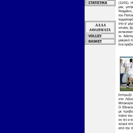
ΣΤΑΤΙΣΤΙΚΑ
(11/01)
. Η
μας μπήκ
Νταμιάνο
του Παπα
τερματοφύ
στο α
'
μέρ
ΑΛΛΑ
οποίος β
ΑΘΛΗΜΑΤΑ
αντικατασ
VOLLEY
το διάστ
μακρινό π
BASKET
ένα οριζό
έσπρωξε 
στο Λήλα
Μπακαγίοκ
Ο Εθνικός
με προβο
πάσα του 
σε τετ α 
τελικά πέ
από την π